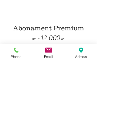
Abonament Premium
12 000
de la
lei.
Phone
Email
Adresa
Abonament VIP
15
000
de la
lei.
Abonamente Speciale